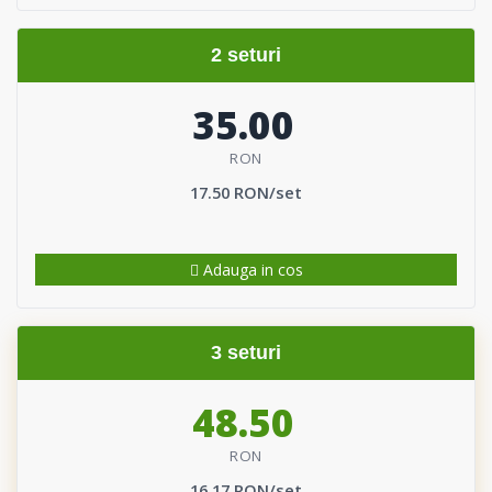
2 seturi
35.00
RON
17.50 RON/set
Adauga in cos
3 seturi
48.50
RON
16.17 RON/set