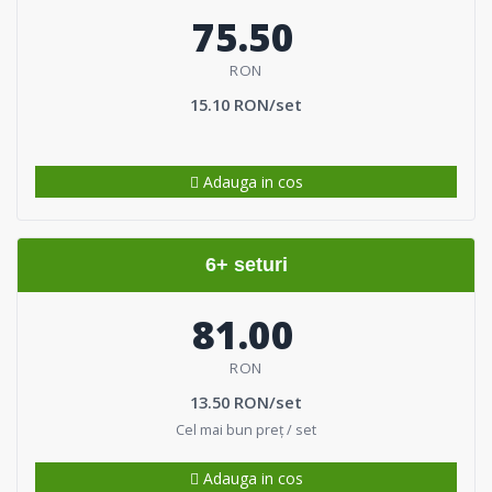
75.50
RON
15.10 RON/set
Adauga in cos
6+ seturi
81.00
RON
13.50 RON/set
Cel mai bun preț / set
Adauga in cos