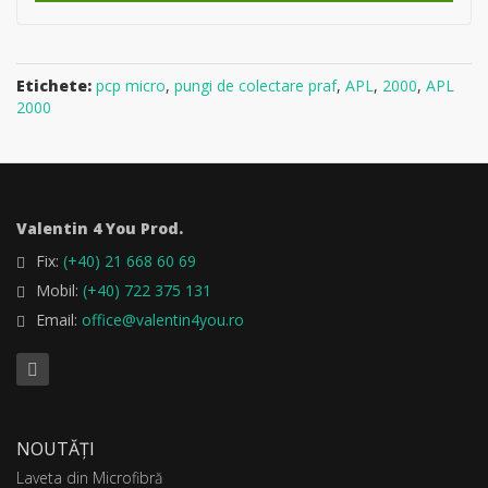
Etichete:
pcp micro
,
pungi de colectare praf
,
APL
,
2000
,
APL
2000
Valentin 4 You Prod.
Fix:
(+40) 21 668 60 69
Mobil:
(+40) 722 375 131
Email:
office@valentin4you.ro
NOUTĂȚI
Laveta din Microfibră