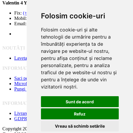
Valentin 4 You Prod.
Fix:
(+40) 21 668 60 69
Folosim cookie-uri
Mobil:
(+40) 722 375 131
Email:
office@valentin4you.ro
Folosim cookie-uri și alte
tehnologii de urmărire pentru a
îmbunătăți experiența ta de
NOUTĂȚI
navigare pe website-ul nostru,
pentru afișa conținut și reclame
Laveta din Microfibră MADAline
personalizate, pentru a analiza
INFORMATII PRODUSE
traficul de pe website-ul nostru și
Saci pentru aspirator
pentru a înțelege de unde vin
Microfiltre
vizitatorii noștri.
Pungi pentru colectare praf
Sunt de acord
INFORMATII UTILE
Livrare
Refuz
GDPR
Vreau să schimb setările
Copyright 2005-2026 Valentin 4 You Prod, CUI: RO1579181, Reg.