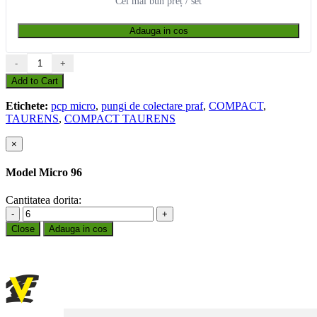
Cel mai bun preț / set
Adauga in cos
-
+
Add to Cart
Etichete:
pcp micro
,
pungi de colectare praf
,
COMPACT
,
TAURENS
,
COMPACT TAURENS
×
Model Micro 96
Cantitatea dorita:
-
+
Close
Adauga in cos
PRODUCĂTOR DE SACI PENTRU
ASPIRATOARE DIN 1992