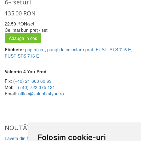
6+ seturi
135.00
RON
22.50 RON/set
Cel mai bun preț / set
Adauga in cos
Etichete:
pcp micro
,
pungi de colectare praf
,
FUST
,
STS 716 E
,
FUST STS 716 E
Valentin 4 You Prod.
Fix:
(+40) 21 668 60 69
Mobil:
(+40) 722 375 131
Email:
office@valentin4you.ro
NOUTĂȚi
Folosim cookie-uri
Laveta din Microfibră