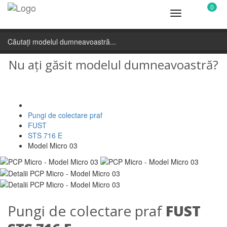
0
Toggle
navigation
Nu ați găsit modelul dumneavoastră?
Contactați-ne!
Pungi de colectare praf
FUST
STS 716 E
Model Micro 03
Pungi de colectare praf
FUST