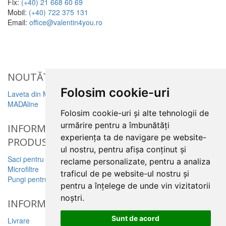
Fix:
(+40) 21 668 60 69
Mobil:
(+40) 722 375 131
Email:
office@valentin4you.ro
NOUTĂȚi
Folosim cookie-uri
Laveta din Microfibră
MADAline
Folosim cookie-uri și alte tehnologii de
urmărire pentru a îmbunătăți
INFORMATII
experiența ta de navigare pe website-
PRODUSE
ul nostru, pentru afișa conținut și
Saci pentru aspirator
reclame personalizate, pentru a analiza
Microfiltre
traficul de pe website-ul nostru și
Pungi pentru colectare praf
pentru a înțelege de unde vin vizitatorii
noștri.
INFORMATII UTILE
Sunt de acord
Livrare