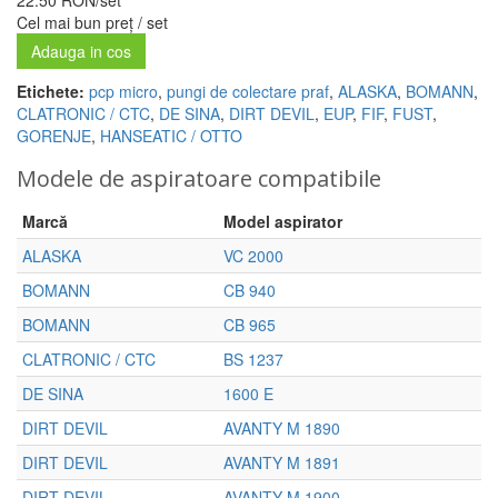
Cel mai bun preț / set
Adauga in cos
Etichete:
pcp micro
,
pungi de colectare praf
,
ALASKA
,
BOMANN
,
CLATRONIC / CTC
,
DE SINA
,
DIRT DEVIL
,
EUP
,
FIF
,
FUST
,
GORENJE
,
HANSEATIC / OTTO
Modele de aspiratoare compatibile
Marcă
Model aspirator
ALASKA
VC 2000
BOMANN
CB 940
BOMANN
CB 965
CLATRONIC / CTC
BS 1237
DE SINA
1600 E
DIRT DEVIL
AVANTY M 1890
DIRT DEVIL
AVANTY M 1891
DIRT DEVIL
AVANTY M 1900