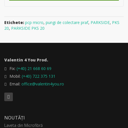
Etichete:
pcp micro
,
pungi de colectare praf
,
PARKSIDE
,
PKS
20
,
PARKSIDE PKS 20
Valentin 4 You Prod.
Fix:
(+40) 21 668 60 69
Mobil:
(+40) 722 375 131
Email:
office@valentin4you.ro
NOUTĂȚI
Laveta din Microfibră