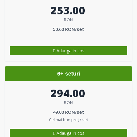
253.00
RON
50.60 RON/set
Adauga in cos
6+ seturi
294.00
RON
49.00 RON/set
Cel mai bun preț / set
Adauga in cos