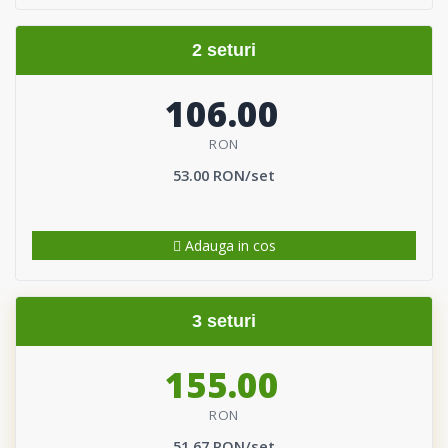
2 seturi
106.00
RON
53.00 RON/set
Adauga in cos
3 seturi
155.00
RON
51.67 RON/set