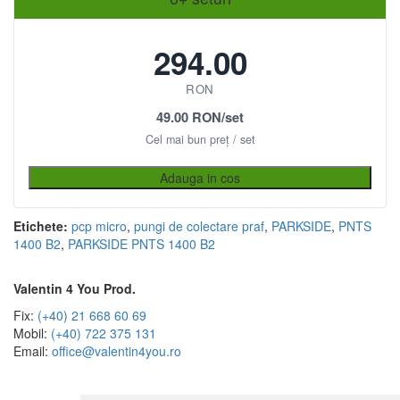
294.00
RON
49.00 RON/set
Cel mai bun preț / set
Adauga in cos
Etichete:
pcp micro
,
pungi de colectare praf
,
PARKSIDE
,
PNTS
1400 B2
,
PARKSIDE PNTS 1400 B2
Valentin 4 You Prod.
Fix:
(+40) 21 668 60 69
Mobil:
(+40) 722 375 131
Email:
office@valentin4you.ro