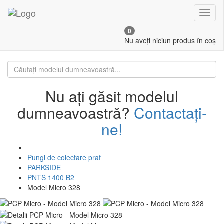
Toggl
naviga
0
Nu aveți niciun produs în coș
Nu ați găsit modelul
dumneavoastră?
Contactați-
ne!
Pungi de colectare praf
PARKSIDE
PNTS 1400 B2
Model Micro 328