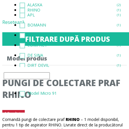
ALASKA
(2)
RHINO
(1)
APL
(1)
Resetează
BOMANN
(1)
CLATRONIC / CTC
(1)
FILTRARE DUPĂ PRODUS
COMPACT
(1)
DE SINA
(1)
Model produs
DIRT DEVIL
(1)
EINHELL
(1)
PUNGI DE COLECTARE PRAF
EUP
(1)
RHINO
Model Micro 91
FAM
(1)
FIF
(1)
1 Rezultate
FUST
(1)
Comandă pungi de colectare praf
RHINO
– 1 model disponibil,
pentru 1 tip de aspirator RHINO. Livrate direct de la producătorul
GORENJE
(1)