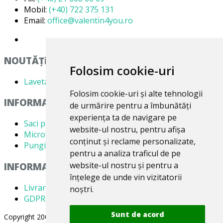
Mobil:
(+40) 722 375 131
POSADA
(1)
Email:
office@valentin4you.ro
RHINO
(1)
SPARKY
(1)
NOUTĂȚi
SPECIAL ORDER
(1)
Folosim cookie-uri
TENNANT
(1)
Laveta din Microfibră MADAline
Folosim cookie-uri și alte tehnologii
TMB
(1)
INFORMATII PRODUSE
de urmărire pentru a îmbunătăți
VAC UNIVERS
(6)
experiența ta de navigare pe
Saci pentru aspirator
website-ul nostru, pentru afișa
X
(3)
Microfiltre
conținut și reclame personalizate,
Pungi pentru colectare praf
HEGNER
(1)
pentru a analiza traficul de pe
website-ul nostru și pentru a
INFORMATII UTILE
VARO POW
(1)
înțelege de unde vin vizitatorii
UBBINK
(1)
Livrare
noștri.
GDPR
VACUPROCLEANER
(1)
Sunt de acord
Copyright 2005-2026 Valentin 4 You Prod, CUI: RO1579181, Reg.
Universal
(1)