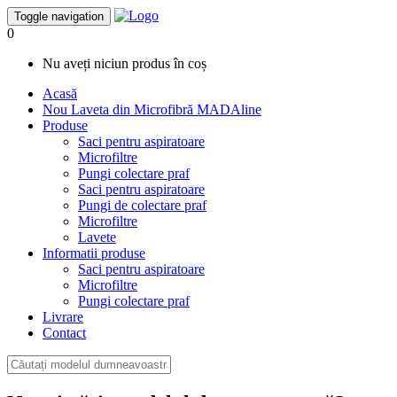
Toggle navigation
0
Nu aveți niciun produs în coș
Acasă
Nou
Laveta din Microfibră MADAline
Produse
Saci pentru aspiratoare
Microfiltre
Pungi colectare praf
Saci pentru aspiratoare
Pungi de colectare praf
Microfiltre
Lavete
Informatii produse
Saci pentru aspiratoare
Microfiltre
Pungi colectare praf
Livrare
Contact