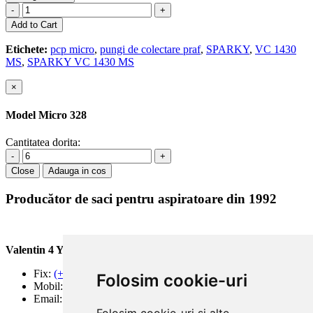
-
+
Add to Cart
Etichete:
pcp micro
,
pungi de colectare praf
,
SPARKY
,
VC 1430
MS
,
SPARKY VC 1430 MS
×
Model Micro 328
Cantitatea dorita:
-
+
Close
Adauga in cos
Producător de saci pentru aspiratoare din 1992
Valentin 4 You Prod.
Fix:
(+40) 21 668 60 69
Folosim cookie-uri
Mobil:
(+40) 722 375 131
Email:
office@valentin4you.ro