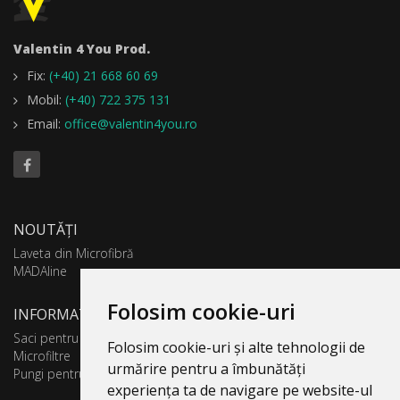
Valentin 4 You Prod.
Fix:
(+40) 21 668 60 69
Mobil:
(+40) 722 375 131
Email:
office@valentin4you.ro
NOUTĂȚI
Laveta din Microfibră
MADAline
Folosim cookie-uri
INFORMATII PRODUSE
Saci pentru aspirator
Folosim cookie-uri și alte tehnologii de
Microfiltre
urmărire pentru a îmbunătăți
Pungi pentru colectare praf
experiența ta de navigare pe website-ul