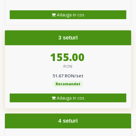
Adauga in cos
3 seturi
155.00
RON
51.67 RON/set
Recomandat
Adauga in cos
4 seturi