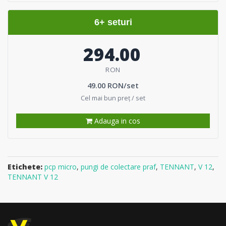
6+ seturi
294.00
RON
49.00 RON/set
Cel mai bun preț / set
Adauga in cos
Etichete:
pcp micro
,
pungi de colectare praf
,
TENNANT
,
V 12
,
TENNANT V 12