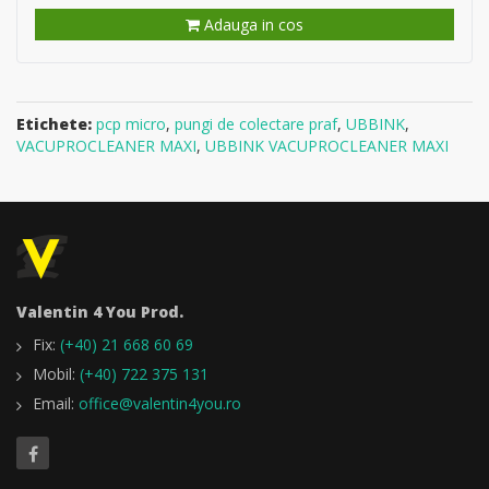
Adauga in cos
Etichete:
pcp micro
,
pungi de colectare praf
,
UBBINK
,
VACUPROCLEANER MAXI
,
UBBINK VACUPROCLEANER MAXI
Valentin 4 You Prod.
Fix:
(+40) 21 668 60 69
Mobil:
(+40) 722 375 131
Email:
office@valentin4you.ro