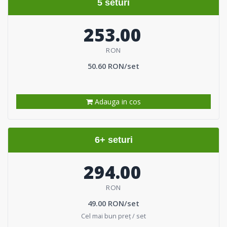
5 seturi
253.00
RON
50.60 RON/set
Adauga in cos
6+ seturi
294.00
RON
49.00 RON/set
Cel mai bun preț / set