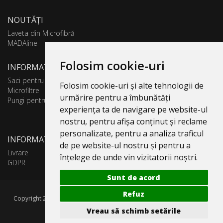
NOUTĂȚI
Laveta din Microfibră
MADAline
Folosim cookie-uri
INFORMATII PRODUSE
Saci pentru aspirator
Folosim cookie-uri și alte tehnologii de
Microfiltre
urmărire pentru a îmbunătăți
Pungi pentru colectare praf
experiența ta de navigare pe website-ul
nostru, pentru afișa conținut și reclame
personalizate, pentru a analiza traficul
INFORMATII UTILE
de pe website-ul nostru și pentru a
Livrare
înțelege de unde vin vizitatorii noștri.
GDPR
Sunt de acord
Refuz
Copyright 2005-2026 Valentin 4 You Prod, CUI: RO1579181, Reg. Com.
J40/10818/1992. Toate drepturile rezervate.
Vreau să schimb setările
Politica de Confidentialitate