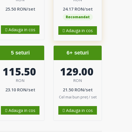
25.50 RON/set
24.17 RON/set
Recomandat
Adauga in cos
Adauga in cos
5 seturi
6+ seturi
115.50
129.00
RON
RON
23.10 RON/set
21.50 RON/set
Cel mai bun preț / set
Adauga in cos
Adauga in cos