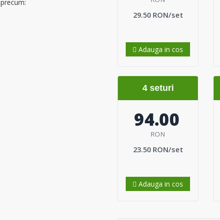
r precum:
29.50 RON/set
Adauga in cos
4 seturi
94.00
RON
23.50 RON/set
Adauga in cos