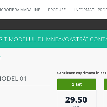
ICROFIBRĂ MADALINE
PRODUSE
INFORMATII PRO
ĂSIT MODELUL DUMNEAVOASTRĂ?
CONTA
1
Cantitate exprimata in set
MODEL 01
1 set
29.50
RON