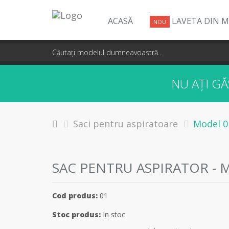
ACASĂ
LAVETA DIN M
NOU
NU AȚI G
Saci pentru aspiratoare
Model 0
SAC PENTRU ASPIRATOR - 
Cod produs:
01
Stoc produs:
In stoc