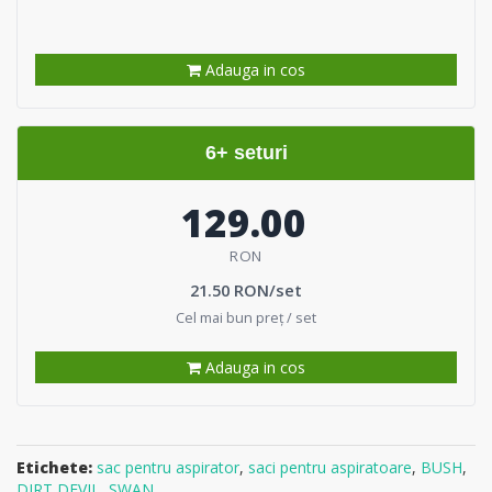
Adauga in cos
6+ seturi
129.00
RON
21.50 RON/set
Cel mai bun preț / set
Adauga in cos
Etichete:
sac pentru aspirator
,
saci pentru aspiratoare
,
BUSH
,
DIRT DEVIL
,
SWAN