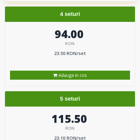
4 seturi
94.00
RON
23.50 RON/set
Adauga in cos
5 seturi
115.50
RON
23.10 RON/set