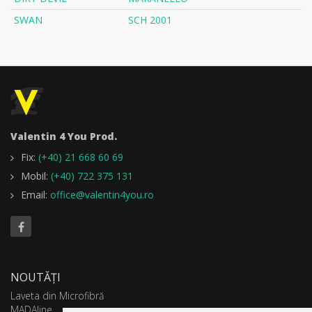
SWAN
SCH 2001
Valentin 4 You Prod.
Fix:
(+40) 21 668 60 69
Mobil:
(+40) 722 375 131
Email:
office@valentin4you.ro
NOUTĂȚI
Laveta din Microfibră
MADAline