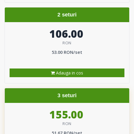
2 seturi
106.00
RON
53.00 RON/set
Adauga in cos
3 seturi
155.00
RON
51.67 RON/set