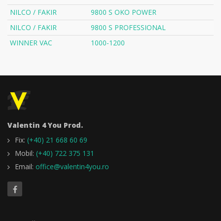
NILCO / FAKIR
9800 S OKO POWER
NILCO / FAKIR
9800 S PROFESSIONAL
WINNER VAC
1000-1200
Valentin 4 You Prod.
Fix:
(+40) 21 668 60 69
Mobil:
(+40) 722 375 131
Email:
office@valentin4you.ro