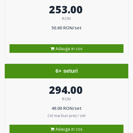
253.00
RON
50.60 RON/set
Adauga in cos
6+ seturi
294.00
RON
49.00 RON/set
Cel mai bun preț / set
Adauga in cos