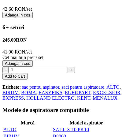
42.60 RON/set
Adauga in cos
6+ seturi
246.00
RON
41.00 RON/set
Cel mai bun preț / set
Adauga in cos
-
+
Add to Cart
Etichete:
sac pentru aspirator
,
saci pentru aspiratoare
,
ALTO
,
BIRUM
,
BOMA
,
EASYFIKS
,
EUROPART
,
EXCELSIOR
,
EXPRESS
,
HOLLAND ELECTRO
,
KENT
,
MENALUX
Modele de aspiratoare compatibile
Marcă
Model aspirator
ALTO
SALTIX 10 PK10
BIRUM
B8000