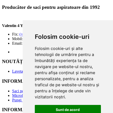
Producător de saci pentru aspiratoare din 1992
Valentin 4 You Prod.
Fix:
(+40) 21 668 60 69
Folosim cookie-uri
Mobil:
(+40) 722 375 131
Email:
office@valentin4you.ro
Folosim cookie-uri și alte
tehnologii de urmărire pentru a
îmbunătăți experiența ta de
NOUTĂȚi
navigare pe website-ul nostru,
Laveta din Microfibră MADAline
pentru afișa conținut și reclame
personalizate, pentru a analiza
INFORMATII PRODUSE
traficul de pe website-ul nostru și
pentru a înțelege de unde vin
Saci pentru aspirator
Microfiltre
vizitatorii noștri.
Pungi pentru colectare praf
INFORMATII UTILE
Sunt de acord