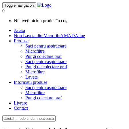
Toggle navigation
0
Nu aveți niciun produs în coș
Acasă
Nou
Laveta din Microfibră MADAline
Produse
Saci pentru aspiratoare
Microfiltre
Pungi colectare praf
Saci pentru aspiratoare
Pungi de colectare praf
Microfiltre
Lavete
Informatii produse
Saci pentru aspiratoare
Microfiltre
Pungi colectare praf
Livrare
Contact