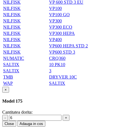
NILFISK
VP 600 STD 3 EU
NILFISK
VP100
NILFISK
VP100 GO
NILFISK
VP300
NILFISK
VP300 ECO
NILFISK
VP300 HEPA
NILFISK
VP400
NILFISK
VP600 HEPA STD 2
NILFISK
VP600 STD 3
NUMATIC
CRQ360
SALTIX
10 PK10
SALTIX
3
TMB
DRYVER 10C
WAP
SALTIX
×
Model 175
Cantitatea dorita:
-
+
Close
Adauga in cos