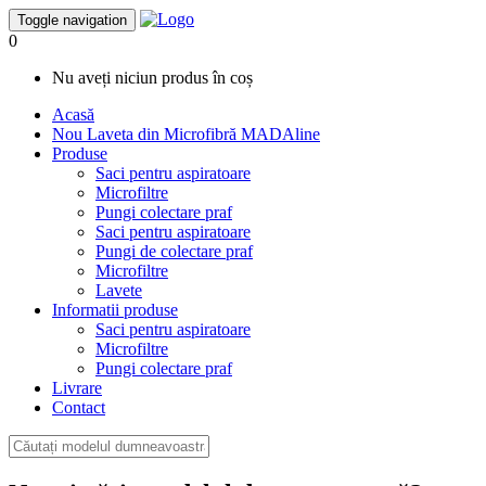
Toggle navigation
0
Nu aveți niciun produs în coș
Acasă
Nou
Laveta din Microfibră MADAline
Produse
Saci pentru aspiratoare
Microfiltre
Pungi colectare praf
Saci pentru aspiratoare
Pungi de colectare praf
Microfiltre
Lavete
Informatii produse
Saci pentru aspiratoare
Microfiltre
Pungi colectare praf
Livrare
Contact