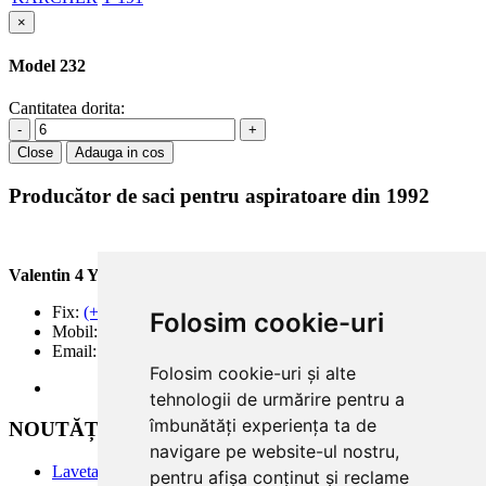
×
Model 232
Cantitatea dorita:
-
+
Close
Adauga in cos
Producător de saci pentru aspiratoare din 1992
Valentin 4 You Prod.
Fix:
(+40) 21 668 60 69
Folosim cookie-uri
Mobil:
(+40) 722 375 131
Email:
office@valentin4you.ro
Folosim cookie-uri și alte
tehnologii de urmărire pentru a
îmbunătăți experiența ta de
NOUTĂȚi
navigare pe website-ul nostru,
Laveta din Microfibră MADAline
pentru afișa conținut și reclame