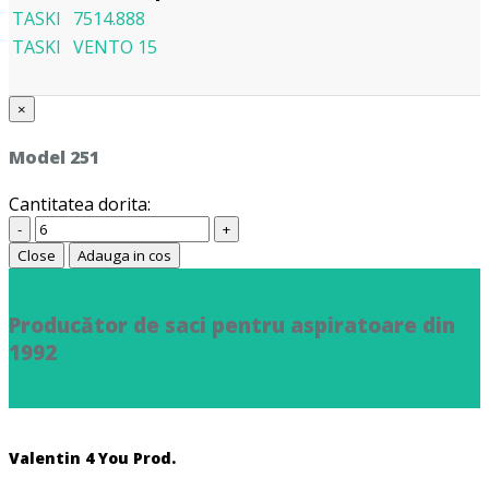
TASKI
7514.888
TASKI
VENTO 15
×
Model 251
Cantitatea dorita:
-
+
Close
Adauga in cos
Producător de saci pentru aspiratoare din
1992
Valentin 4 You Prod.