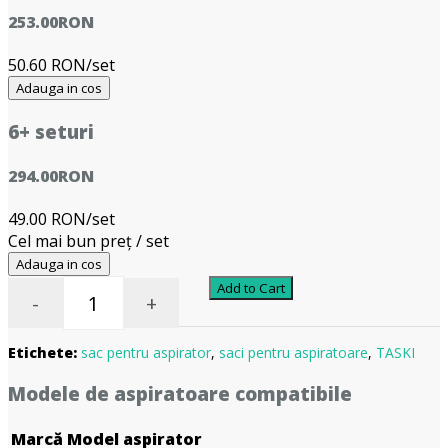
253.00
RON
50.60 RON/set
Adauga in cos
6+ seturi
294.00
RON
49.00 RON/set
Cel mai bun preț / set
Adauga in cos
Add to Cart
-
+
Etichete:
sac pentru aspirator
,
saci pentru aspiratoare
,
TASKI
Modele de aspiratoare compatibile
Marcă
Model aspirator