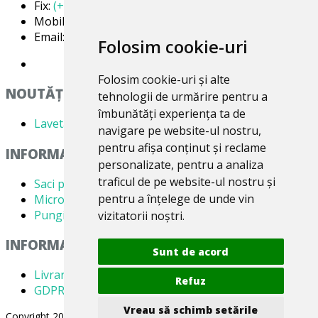
Fix:
(+40) 21 668 60 69
Mobil:
(+40) 722 375 131
Email:
office@valentin4you.ro
Folosim cookie-uri
Folosim cookie-uri și alte
NOUTĂȚi
tehnologii de urmărire pentru a
îmbunătăți experiența ta de
Laveta din Microfibră MADAline
navigare pe website-ul nostru,
pentru afișa conținut și reclame
INFORMATII PRODUSE
personalizate, pentru a analiza
traficul de pe website-ul nostru și
Saci pentru aspirator
pentru a înțelege de unde vin
Microfiltre
Pungi pentru colectare praf
vizitatorii noștri.
INFORMATII UTILE
Sunt de acord
Livrare
Refuz
GDPR
Vreau să schimb setările
Copyright 2005-2026 Valentin 4 You Prod, CUI: RO1579181, Reg.