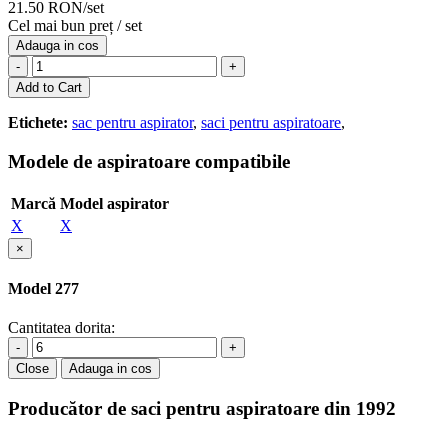
21.50 RON/set
Cel mai bun preț / set
Adauga in cos
-
+
Add to Cart
Etichete:
sac pentru aspirator
,
saci pentru aspiratoare
,
Modele de aspiratoare compatibile
Marcă
Model aspirator
X
X
×
Model 277
Cantitatea dorita:
-
+
Close
Adauga in cos
Producător de saci pentru aspiratoare din 1992