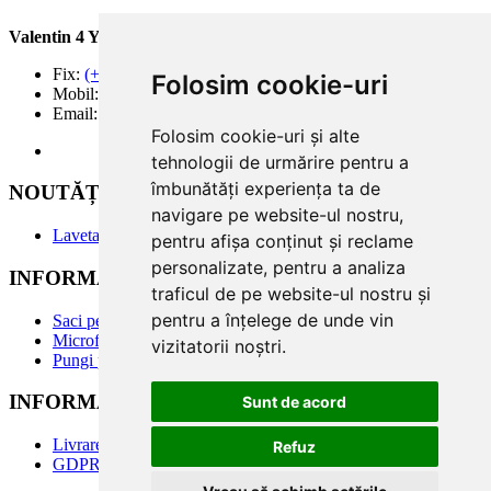
Valentin 4 You Prod.
Fix:
(+40) 21 668 60 69
Folosim cookie-uri
Mobil:
(+40) 722 375 131
Email:
office@valentin4you.ro
Folosim cookie-uri și alte
tehnologii de urmărire pentru a
îmbunătăți experiența ta de
NOUTĂȚi
navigare pe website-ul nostru,
Laveta din Microfibră MADAline
pentru afișa conținut și reclame
personalizate, pentru a analiza
INFORMATII PRODUSE
traficul de pe website-ul nostru și
pentru a înțelege de unde vin
Saci pentru aspirator
Microfiltre
vizitatorii noștri.
Pungi pentru colectare praf
INFORMATII UTILE
Sunt de acord
Livrare
Refuz
GDPR