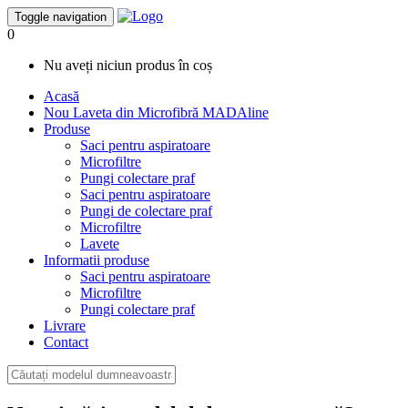
Toggle navigation
0
Nu aveți niciun produs în coș
Acasă
Nou
Laveta din Microfibră MADAline
Produse
Saci pentru aspiratoare
Microfiltre
Pungi colectare praf
Saci pentru aspiratoare
Pungi de colectare praf
Microfiltre
Lavete
Informatii produse
Saci pentru aspiratoare
Microfiltre
Pungi colectare praf
Livrare
Contact