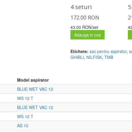
4 seturi
5
172.00
RON
2
43.00 RON/set
4
Adauga in cos
Etichete:
sac pentru aspirator
,
s
GHIBLI
,
NILFISK
,
TMB
Model aspirator
BLUE WET VAC 12
WS 12 T
BLUE WET VAC 12
WS 12 T
AS 10