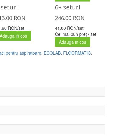
 seturi
6+ seturi
13.00
RON
246.00
RON
2.60 RON/set
41.00 RON/set
Cel mai bun preț / set
Adauga in cos
Adauga in cos
aci pentru aspiratoare
,
ECOLAB
,
FLOORMATIC
,