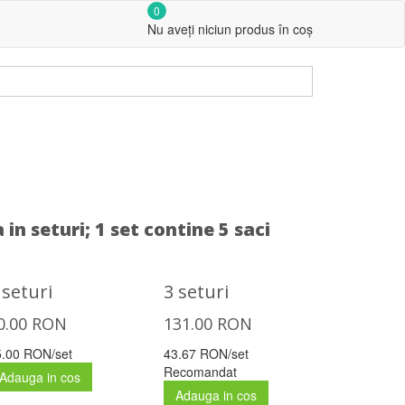
0
Nu aveți niciun produs în coș
ți-ne!
 in seturi;
1 set contine 5 saci
 seturi
3 seturi
0.00
RON
131.00
RON
5.00 RON/set
43.67 RON/set
Recomandat
Adauga in cos
Adauga in cos