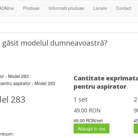
ADAline
Produse
Informatii produse
Livrare
Contact
i găsit modelul dumneavoastră?
Contacta
Cantitate exprimata
pentru aspirator
del 283
1 set
2
49.00
RON
9
49.00 RON/set
4
Adauga in cos
 precum: