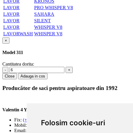
LAVOR
KRONOS
LAVOR
PRO WHISPER V8
LAVOR
SAHARA
LAVOR
SILENT
LAVOR
WHISPER V8
LAVORWASH
WHISPER V8
×
Model 311
Cantitatea dorita:
-
+
Close
Adauga in cos
Producător de saci pentru aspiratoare din 1992
Valentin 4 You Prod.
Fix:
(+40) 21 668 60 69
Folosim cookie-uri
Mobil:
(+40) 722 375 131
Email:
office@valentin4you.ro