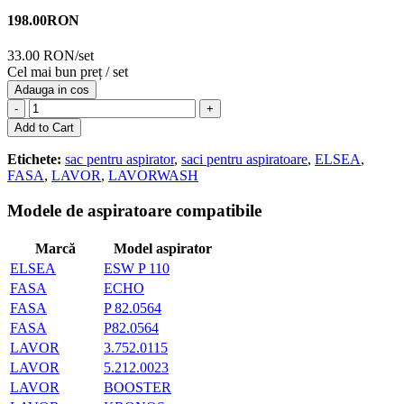
198.00
RON
33.00 RON/set
Cel mai bun preț / set
Adauga in cos
-
+
Add to Cart
Etichete:
sac pentru aspirator
,
saci pentru aspiratoare
,
ELSEA
,
FASA
,
LAVOR
,
LAVORWASH
Modele de aspiratoare compatibile
Marcă
Model aspirator
ELSEA
ESW P 110
FASA
ECHO
FASA
P 82.0564
FASA
P82.0564
LAVOR
3.752.0115
LAVOR
5.212.0023
LAVOR
BOOSTER