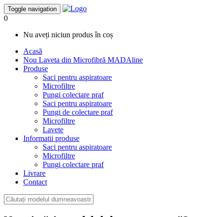
Toggle navigation
0
Nu aveți niciun produs în coș
Acasă
Nou
Laveta din Microfibră MADAline
Produse
Saci pentru aspiratoare
Microfiltre
Pungi colectare praf
Saci pentru aspiratoare
Pungi de colectare praf
Microfiltre
Lavete
Informatii produse
Saci pentru aspiratoare
Microfiltre
Pungi colectare praf
Livrare
Contact