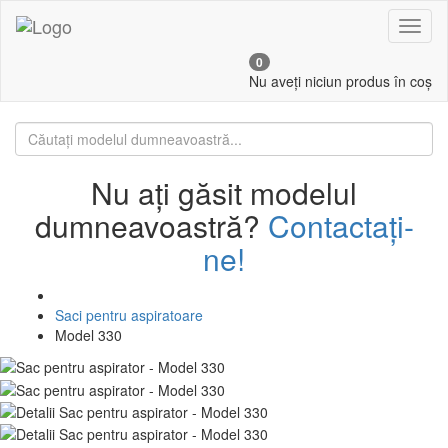
Toggl
naviga
0
Nu aveți niciun produs în coș
Nu ați găsit modelul
dumneavoastră?
Contactați-
ne!
Saci pentru aspiratoare
Model 330