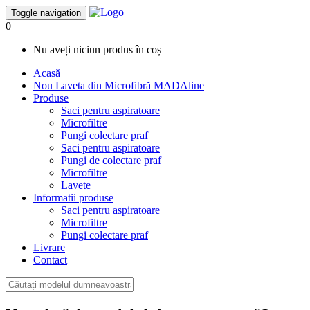
Toggle navigation
0
Nu aveți niciun produs în coș
Acasă
Nou
Laveta din Microfibră MADAline
Produse
Saci pentru aspiratoare
Microfiltre
Pungi colectare praf
Saci pentru aspiratoare
Pungi de colectare praf
Microfiltre
Lavete
Informatii produse
Saci pentru aspiratoare
Microfiltre
Pungi colectare praf
Livrare
Contact