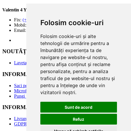
Valentin 4 You Prod.
Fix:
(+40) 21 668 60 69
Folosim cookie-uri
Mobil:
(+40) 722 375 131
Email:
office@valentin4you.ro
Folosim cookie-uri și alte
tehnologii de urmărire pentru a
îmbunătăți experiența ta de
NOUTĂȚi
navigare pe website-ul nostru,
Laveta din Microfibră MADAline
pentru afișa conținut și reclame
personalizate, pentru a analiza
INFORMATII PRODUSE
traficul de pe website-ul nostru și
pentru a înțelege de unde vin
Saci pentru aspirator
Microfiltre
vizitatorii noștri.
Pungi pentru colectare praf
INFORMATII UTILE
Sunt de acord
Livrare
Refuz
GDPR