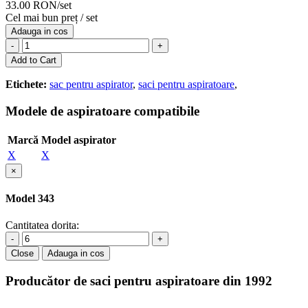
33.00 RON/set
Cel mai bun preț / set
Adauga in cos
-
+
Add to Cart
Etichete:
sac pentru aspirator
,
saci pentru aspiratoare
,
Modele de aspiratoare compatibile
Marcă
Model aspirator
X
X
×
Model 343
Cantitatea dorita:
-
+
Close
Adauga in cos
Producător de saci pentru aspiratoare din 1992