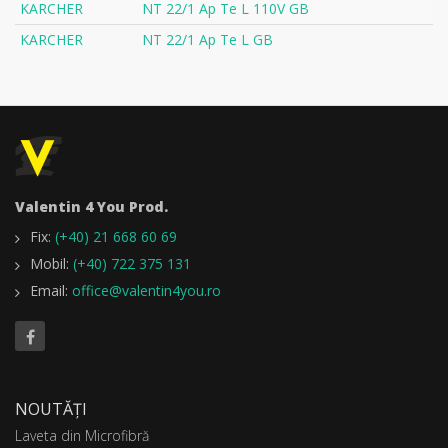
KARCHER
NT 22/1 Ap Te L 110V GB
KARCHER
NT 22/1 Ap Te L GB
Valentin 4 You Prod.
Fix:
(+40) 21 668 60 69
Mobil:
(+40) 722 375 131
Email:
office@valentin4you.ro
NOUTĂȚI
Laveta din Microfibră