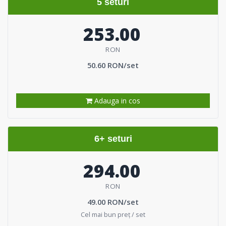
5 seturi
253.00
RON
50.60 RON/set
Adauga in cos
6+ seturi
294.00
RON
49.00 RON/set
Cel mai bun preț / set