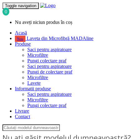
Toggle navigation
0
Nu aveți niciun produs în coș
Acasă
Laveta din Microfibră MADAline
Nou
Produse
Saci pentru aspiratoare
Microfiltre
Pungi colectare praf
Saci pentru aspiratoare
Pungi de colectare praf
Microfiltre
Lavete
Informatii produse
Saci pentru aspiratoare
Microfiltre
Pungi colectare praf
Livrare
Contact
Nu ați găsit modelul dumneavoastră?