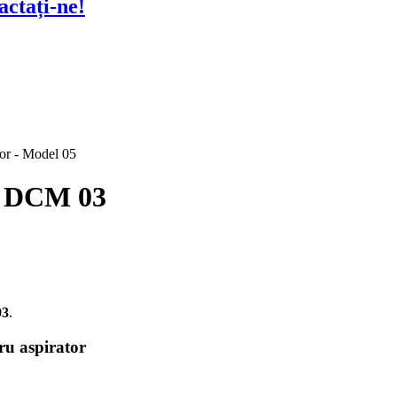
actați-ne!
 DCM 03
03
.
tru aspirator