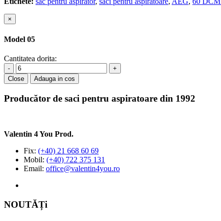
Etichete:
sac pentru aspirator
,
saci pentru aspiratoare
,
AEG
,
60 DCM
×
Model 05
Cantitatea dorita:
-
+
Close
Adauga in cos
Producător de saci pentru aspiratoare din 1992
Valentin 4 You Prod.
Fix:
(+40) 21 668 60 69
Mobil:
(+40) 722 375 131
Email:
office@valentin4you.ro
NOUTĂȚi