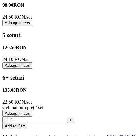
98.00
RON
24.50 RON/set
Adauga in cos
5 seturi
120.50
RON
24.10 RON/set
Adauga in cos
6+ seturi
135.00
RON
22.50 RON/set
Cel mai bun preț / set
Adauga in cos
-
+
Add to Cart