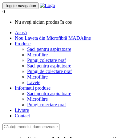
Toggle navigation
0
Nu aveți niciun produs în coș
Acasă
Nou
Laveta din Microfibră MADAline
Produse
Saci pentru aspiratoare
Microfiltre
Pungi colectare praf
Saci pentru aspiratoare
Pungi de colectare praf
Microfiltre
Lavete
Informatii produse
Saci pentru aspiratoare
Microfiltre
Pungi colectare praf
Livrare
Contact