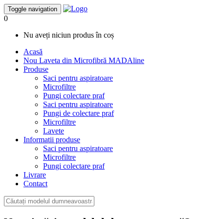
Toggle navigation
0
Nu aveți niciun produs în coș
Acasă
Nou
Laveta din Microfibră MADAline
Produse
Saci pentru aspiratoare
Microfiltre
Pungi colectare praf
Saci pentru aspiratoare
Pungi de colectare praf
Microfiltre
Lavete
Informatii produse
Saci pentru aspiratoare
Microfiltre
Pungi colectare praf
Livrare
Contact