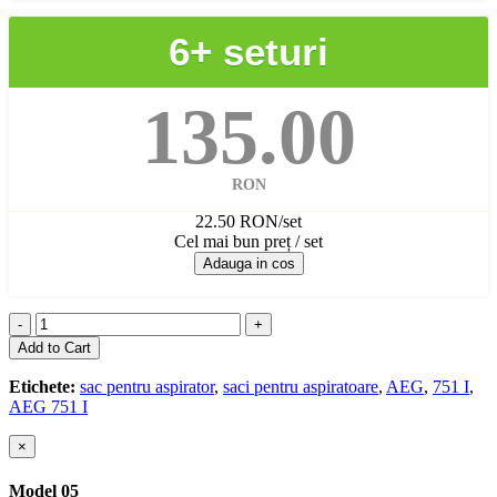
6+ seturi
135.00
RON
22.50 RON/set
Cel mai bun preț / set
Adauga in cos
-
+
Add to Cart
Etichete:
sac pentru aspirator
,
saci pentru aspiratoare
,
AEG
,
751 I
,
AEG 751 I
×
Model 05