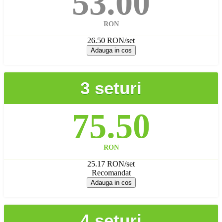
53.00
RON
26.50 RON/set
Adauga in cos
3 seturi
75.50
RON
25.17 RON/set
Recomandat
Adauga in cos
4 seturi