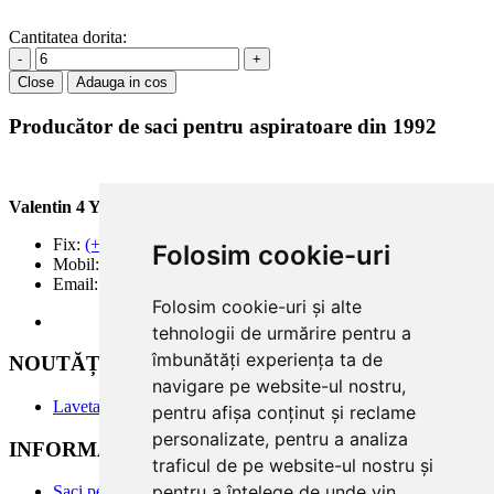
Cantitatea dorita:
-
+
Close
Adauga in cos
Producător de saci pentru aspiratoare din 1992
Valentin 4 You Prod.
Fix:
(+40) 21 668 60 69
Folosim cookie-uri
Mobil:
(+40) 722 375 131
Email:
office@valentin4you.ro
Folosim cookie-uri și alte
tehnologii de urmărire pentru a
îmbunătăți experiența ta de
NOUTĂȚi
navigare pe website-ul nostru,
Laveta din Microfibră MADAline
pentru afișa conținut și reclame
personalizate, pentru a analiza
INFORMATII PRODUSE
traficul de pe website-ul nostru și
pentru a înțelege de unde vin
Saci pentru aspirator