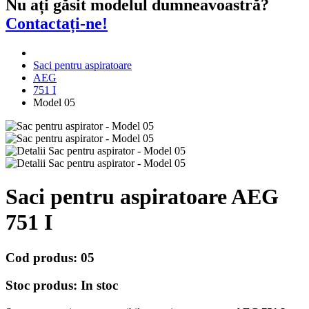
Nu ați găsit modelul dumneavoastră?
Contactați-ne!
Saci pentru aspiratoare
AEG
751 I
Model 05
Saci pentru aspiratoare
AEG
751 I
Cod produs:
05
Stoc produs:
In stoc