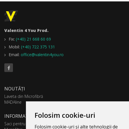
Valentin 4 You Prod.
Fix:
(+40) 21 668 60 69
Mobil:
(+40) 722 375 131
Email:
office@valentin4you.ro
NOUTĂȚI
Laveta din Microfibră
MADAline
Folosim cookie-uri
INFORMATII PRODUSE
Saci pentru aspirator
Folosim cookie-uri și alte tehnologii de