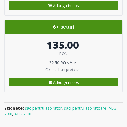
Adauga in cos
6+ seturi
135.00
RON
22.50 RON/set
Cel mai bun preț / set
Adauga in cos
Etichete:
sac pentru aspirator
,
saci pentru aspiratoare
,
AEG
,
790I
,
AEG 790I