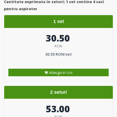
Cantitate exprimata in seturi;
1 set contine 4 saci
pentru aspirator
1 set
30.50
RON
30.50 RON/set
Adauga in cos
2 seturi
53.00
RON