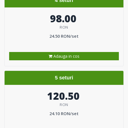
4 seturi
98.00
RON
24.50 RON/set
Adauga in cos
5 seturi
120.50
RON
24.10 RON/set