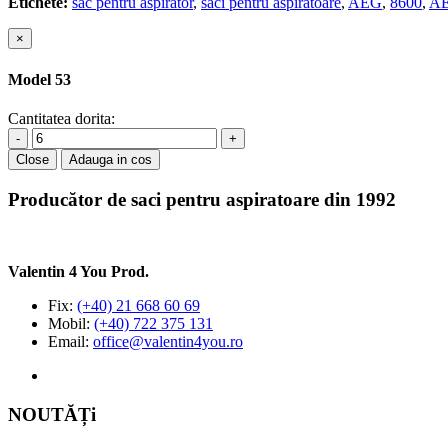
Etichete:
sac pentru aspirator
,
saci pentru aspiratoare
,
AEG
,
8600
,
AE
×
Model 53
Cantitatea dorita:
-
+
Close
Adauga in cos
Producător de saci pentru aspiratoare din 1992
Valentin 4 You Prod.
Fix:
(+40) 21 668 60 69
Mobil:
(+40) 722 375 131
Email:
office@valentin4you.ro
NOUTĂȚi