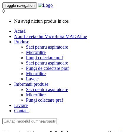
Toggle navigation
0
Nu aveți niciun produs în coș
Acasă
Nou
Laveta din Microfibră MADAline
Produse
Saci pentru aspiratoare
Microfiltre
Pungi colectare praf
Saci pentru aspiratoare
Pungi de colectare praf
Microfiltre
Lavete
Informatii produse
Saci pentru aspiratoare
Microfiltre
Pungi colectare praf
Livrare
Contact