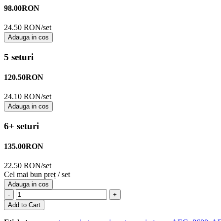
98.00
RON
24.50 RON/set
Adauga in cos
5 seturi
120.50
RON
24.10 RON/set
Adauga in cos
6+ seturi
135.00
RON
22.50 RON/set
Cel mai bun preț / set
Adauga in cos
-
+
Add to Cart