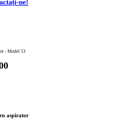
actați-ne!
00
tru aspirator