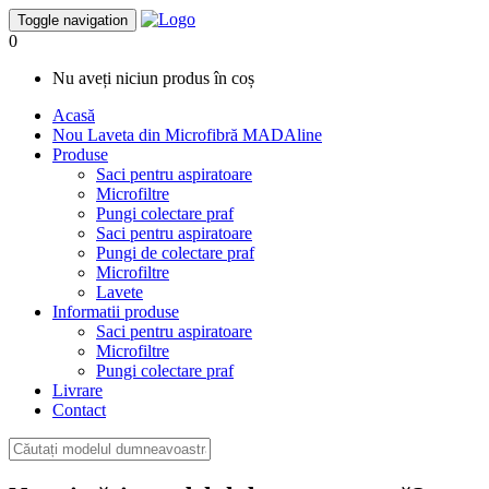
Toggle navigation
0
Nu aveți niciun produs în coș
Acasă
Nou
Laveta din Microfibră MADAline
Produse
Saci pentru aspiratoare
Microfiltre
Pungi colectare praf
Saci pentru aspiratoare
Pungi de colectare praf
Microfiltre
Lavete
Informatii produse
Saci pentru aspiratoare
Microfiltre
Pungi colectare praf
Livrare
Contact