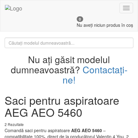
Toggl
naviga
0
Nu aveți niciun produs în coș
Nu ați găsit modelul
dumneavoastră?
Contactați-
ne!
Saci pentru aspiratoare
AEG AEO 5460
2 Rezultate
Comandă saci pentru aspiratoare
AEG AEO 5460
–
compatibilitate 100%, direct de la producătorul Valentin 4 You. 2