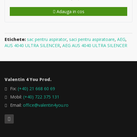
Adauga in cos
Etichete:
sac pentru aspirator
,
saci pentru aspiratoare
,
AEG
,
AUS 4040 ULTRA SILENCER
,
AEG AUS 4040 ULTRA SILENCER
Valentin 4 You Prod.
Fix:
(+40) 21 668 60 69
Mobil:
(+40) 722 375 131
Email:
office@valentin4you.ro