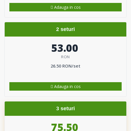
Adauga in cos
2 seturi
53.00
RON
26.50 RON/set
Adauga in cos
3 seturi
75.50