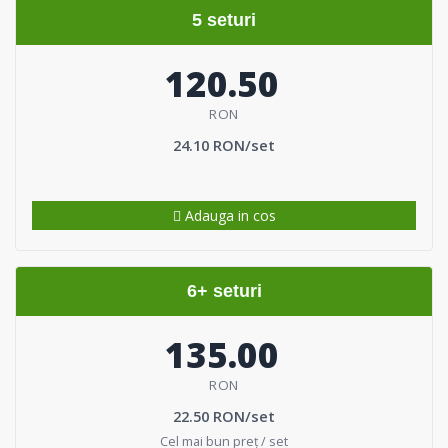
5 seturi
120.50
RON
24.10 RON/set
Adauga in cos
6+ seturi
135.00
RON
22.50 RON/set
Cel mai bun preț / set