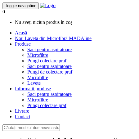
Toggle navigation
0
Nu aveți niciun produs în coș
Acasă
Nou
Laveta din Microfibră MADAline
Produse
Saci pentru aspiratoare
Microfiltre
Pungi colectare praf
Saci pentru aspiratoare
Pungi de colectare praf
Microfiltre
Lavete
Informatii produse
Saci pentru aspiratoare
Microfiltre
Pungi colectare praf
Livrare
Contact