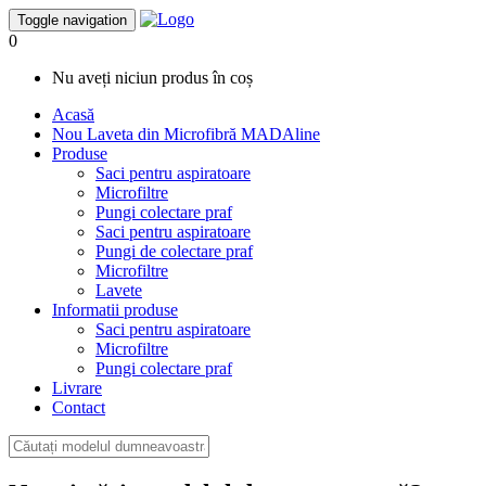
Toggle navigation
0
Nu aveți niciun produs în coș
Acasă
Nou
Laveta din Microfibră MADAline
Produse
Saci pentru aspiratoare
Microfiltre
Pungi colectare praf
Saci pentru aspiratoare
Pungi de colectare praf
Microfiltre
Lavete
Informatii produse
Saci pentru aspiratoare
Microfiltre
Pungi colectare praf
Livrare
Contact