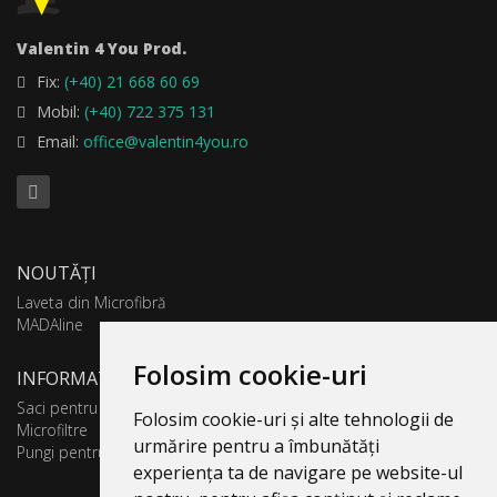
Valentin 4 You Prod.
Fix:
(+40) 21 668 60 69
Mobil:
(+40) 722 375 131
Email:
office@valentin4you.ro
NOUTĂȚI
Laveta din Microfibră
MADAline
Folosim cookie-uri
INFORMATII PRODUSE
Saci pentru aspirator
Folosim cookie-uri și alte tehnologii de
Microfiltre
urmărire pentru a îmbunătăți
Pungi pentru colectare praf
experiența ta de navigare pe website-ul