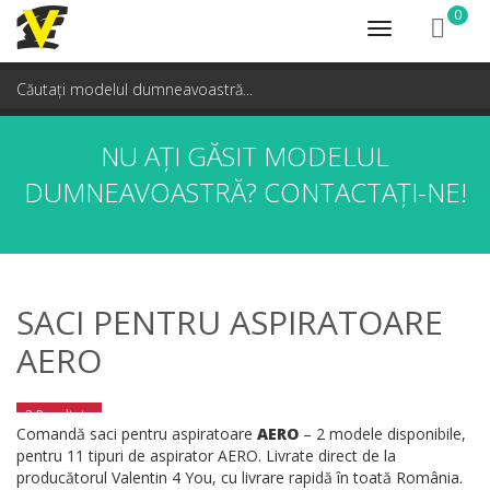
0
Toggle
navigation
NU AȚI GĂSIT MODELUL
DUMNEAVOASTRĂ?
CONTACTAȚI-NE!
SACI PENTRU ASPIRATOARE
AERO
2 Rezultate
Comandă saci pentru aspiratoare
AERO
– 2 modele disponibile,
pentru 11 tipuri de aspirator AERO. Livrate direct de la
producătorul Valentin 4 You, cu livrare rapidă în toată România.