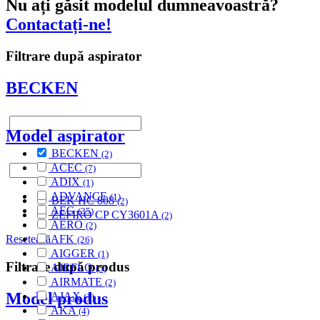
Nu ați găsit modelul dumneavoastră?
Contactați-ne!
Filtrare după aspirator
BECKEN
Model aspirator
BECKEN
(2)
ACEC
(7)
ADIX
(1)
ADVANCE
(1)
BEK HC 808
(2)
AEG
(35)
ZEFIRO CP CY3601A
(2)
AERO
(2)
AFK
Resetează
(26)
AIGGER
(1)
Filtrare după produs
AIRFLO
(5)
AIRMATE
(2)
Model produs
AJAX
(1)
AKA
(4)