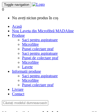
Toggle navigation
0
Nu aveți niciun produs în coș
Acasă
Nou
Laveta din Microfibră MADAline
Produse
Saci pentru aspiratoare
Microfiltre
Pungi colectare praf
Saci pentru aspiratoare
Pungi de colectare praf
Microfiltre
Lavete
Informatii produse
Saci pentru aspiratoare
Microfiltre
Pungi colectare praf
Livrare
Contact