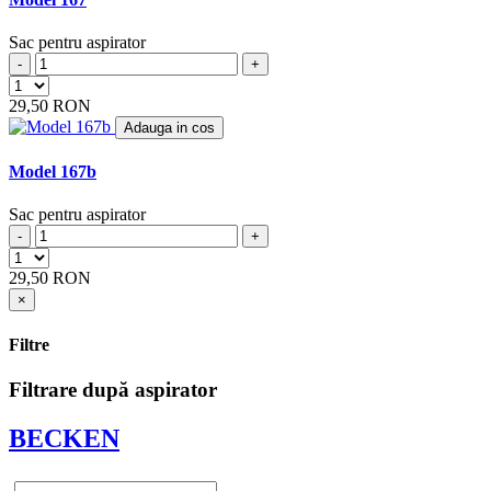
ARCELIK
(3)
ARCTIC
Sac pentru aspirator
(4)
ARENA
-
+
(1)
ARGOS
(5)
29,50 RON
ARIETE
(8)
Adauga in cos
ARLETT
(1)
ARNO
(1)
Model 167b
ASLOSAREF
(1)
ASPIWASH
(1)
Sac pentru aspirator
ATLANTA
(4)
-
+
ATOMIC
(2)
BAUKNECHT
(4)
29,50 RON
BAUR
(4)
×
BAUR VERSAND
(4)
BEAM
(6)
Filtre
BEKO
(19)
BERTON
(1)
Filtrare după aspirator
BERYL
(2)
BEST ELECTRIC
(2)
BECKEN
BESTRON
(17)
BETRON
(10)
BETRONIC
(1)