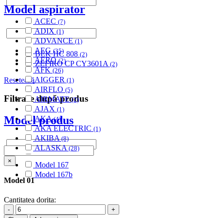
BHG
(2)
Model aspirator
BIMAR
(4)
ACEC
(7)
BIMATEK
(6)
ADIX
(1)
BIRUM
(4)
ADVANCE
(1)
BITRON
(1)
AEG
(35)
BEK HC 808
BLISS
(2)
(2)
AERO
(2)
ZEFIRO CP CY3601A
BLOKKER
(2)
(1)
AFK
(26)
BLOMBERG
(2)
AIGGER
Resetează
(1)
BLUE
(2)
AIRFLO
(5)
BLUE AIR
(7)
Filtrare după produs
AIRMATE
(2)
BLUE SKY
(18)
AJAX
(1)
BLUE WIND
(1)
Model produs
AKA
(4)
BLUEWIND
(2)
AKA ELECTRIC
(1)
BOB HOME
(8)
AKIBA
(8)
BOMANN
(34)
ALASKA
(28)
BOOSTY
(5)
ALBATROS
(9)
BOREAL
×
(5)
Model 167
ALFATEC
(17)
BOREMA
(2)
Model 167b
ALIEN
(2)
BORK
Model 01
(8)
ALIV
(1)
BOSCH
(29)
ALLERGY CARE
(1)
Cantitatea dorita:
BRAUN
(1)
ALMERIA
(1)
BRAVO
-
+
(4)
ALPINA
(10)