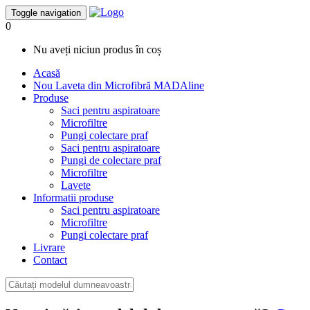
Toggle navigation
0
Nu aveți niciun produs în coș
Acasă
Nou
Laveta din Microfibră MADAline
Produse
Saci pentru aspiratoare
Microfiltre
Pungi colectare praf
Saci pentru aspiratoare
Pungi de colectare praf
Microfiltre
Lavete
Informatii produse
Saci pentru aspiratoare
Microfiltre
Pungi colectare praf
Livrare
Contact