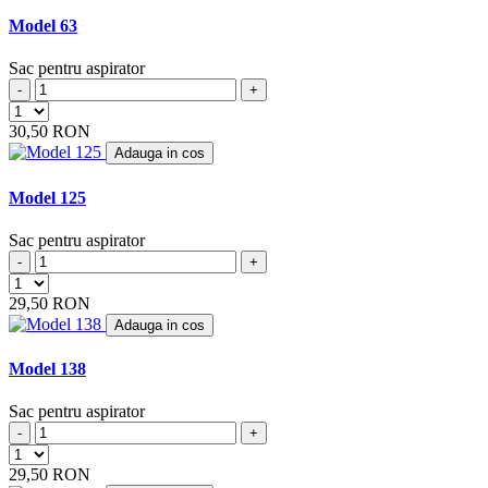
BIMAR
(4)
BIMATEK
Model 63
(6)
BIRUM
(4)
Sac pentru aspirator
BITRON
(1)
BLISS
-
+
(2)
BLOKKER
(1)
30,50 RON
BLOMBERG
(2)
Adauga in cos
BLUE
(2)
BLUE AIR
(7)
Model 125
BLUE SKY
(18)
BLUE WIND
(1)
Sac pentru aspirator
BLUEWIND
(2)
-
+
BOMANN
(34)
BOOSTY
(5)
29,50 RON
BOREAL
(5)
Adauga in cos
BOREMA
(2)
BORK
(8)
Model 138
BOSCH
(29)
BRAUN
(1)
Sac pentru aspirator
BRAVO
(4)
-
+
BRINKMANN
(2)
BSK
(5)
29,50 RON
BUDGET
(5)