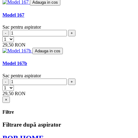
Adauga in cos
BUGGY
(1)
BUSH
(10)
Model 167
BVC
(1)
CALOR
(9)
Sac pentru aspirator
CAMERON
(4)
-
+
CARLTON
(2)
CARREFOUR
(9)
29,50 RON
CASAMIX
(5)
Adauga in cos
CASCADE
(1)
CAT
(6)
Model 167b
CENCORP
(1)
CENTREX
(2)
Sac pentru aspirator
CHALLENGE
(1)
-
+
CHROMEX
(26)
CHUNHUA
(1)
29,50 RON
CLARKE
(1)
×
CLATRONIC / CTC
(31)
CLEANFIX
(12)
Filtre
COLGATE
(1)
COLLO
(3)
Filtrare după aspirator
COLUMBUS
(11)
COMAC
(2)