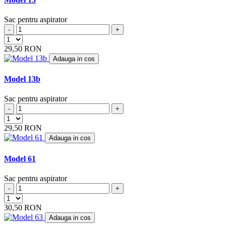
ARCTIC
(4)
ARENA
(1)
Sac pentru aspirator
ARGOS
(5)
-
+
ARIETE
(8)
ARLETT
(1)
29,50 RON
ARNO
(1)
Adauga in cos
ASLOSAREF
(1)
ASPIWASH
(1)
Model 13b
ATLANTA
(4)
ATOMIC
(2)
Sac pentru aspirator
BAUKNECHT
(4)
-
+
BAUR
(4)
BAUR VERSAND
(4)
29,50 RON
BEAM
(6)
Adauga in cos
BEKO
(19)
BERTON
(1)
Model 61
BERYL
(2)
BEST ELECTRIC
(2)
Sac pentru aspirator
BESTRON
(17)
-
+
BETRON
(10)
BETRONIC
30,50 RON
(1)
BHG
Adauga in cos
(2)