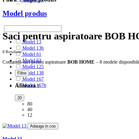
(8)
ALASKA
(28)
Model produs
ALBATROS
(9)
ALFATEC
(17)
ALIEN
(2)
ALIV
(1)
Saci pentru aspiratoare BOB
ALLERGY CARE
(1)
Model 13
ALMERIA
(1)
Model 13b
ALPINA
(10)
8 Rezultate
Model 61
ALTIC
(3)
Model 63
ALTO
Comandă saci pentru aspiratoare
BOB HOME
– 8 modele disponibile
(12)
Model 125
ALTUS
(1)
Model 138
Filtre
AMADIS
(5)
Model 167
AMROS
(1)
Afiseaza :
Model 167b
AMSTAR
(2)
AMSTERDAM
(2)
20
AMSTRAD
(7)
80
ANTECH
(2)
40
APL
(3)
12
AQUA VAC
(3)
AR-TECH
(3)
Adauga in cos
ARC-EN-CIEL
(6)
ARCELIK
(3)
Model 13