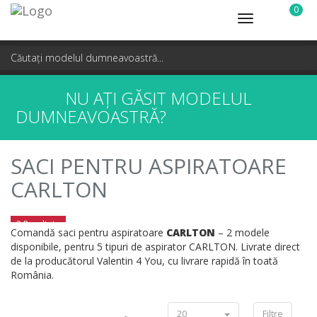
0
Toggle
navigation
NU AȚI GĂSIT MODELUL
DUMNEAVOASTRĂ?
CONTACTAȚI-NE!
SACI PENTRU ASPIRATOARE
CARLTON
2 Rezultate
Comandă saci pentru aspiratoare
CARLTON
– 2 modele
disponibile, pentru 5 tipuri de aspirator CARLTON. Livrate direct
de la producătorul Valentin 4 You, cu livrare rapidă în toată
România.
20
Filtre