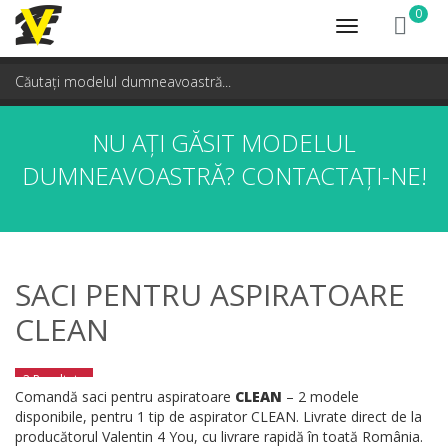
0
Toggle
navigation
NU AȚI GĂSIT MODELUL
DUMNEAVOASTRĂ?
CONTACTAȚI-NE!
SACI PENTRU ASPIRATOARE
CLEAN
2 Rezultate
Comandă saci pentru aspiratoare
CLEAN
– 2 modele
disponibile, pentru 1 tip de aspirator CLEAN. Livrate direct de la
producătorul Valentin 4 You, cu livrare rapidă în toată România.