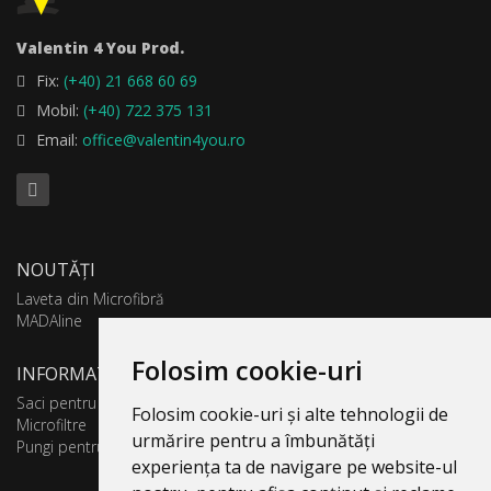
Valentin 4 You Prod.
Fix:
(+40) 21 668 60 69
Mobil:
(+40) 722 375 131
Email:
office@valentin4you.ro
NOUTĂȚI
Laveta din Microfibră
MADAline
Folosim cookie-uri
INFORMATII PRODUSE
Saci pentru aspirator
Folosim cookie-uri și alte tehnologii de
Microfiltre
urmărire pentru a îmbunătăți
Pungi pentru colectare praf
experiența ta de navigare pe website-ul