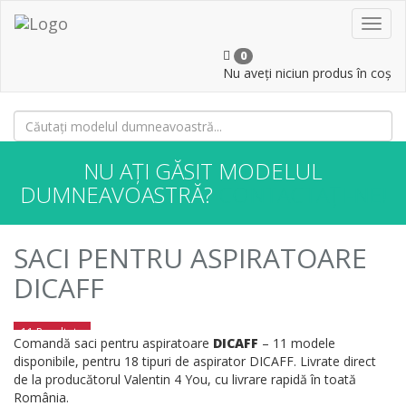
Toggl
navig
0
Nu aveți niciun produs în coș
NU AȚI GĂSIT MODELUL
DUMNEAVOASTRĂ?
CONTACTAȚI-NE!
SACI PENTRU ASPIRATOARE
DICAFF
11 Rezultate
Comandă saci pentru aspiratoare
DICAFF
– 11 modele
disponibile, pentru 18 tipuri de aspirator DICAFF. Livrate direct
de la producătorul Valentin 4 You, cu livrare rapidă în toată
România.