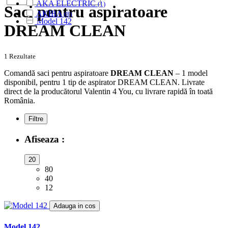
AKA ELECTRIC
(1)
Saci pentru aspiratoare
AKIBA
(8)
Model 142
ALASKA
(28)
DREAM CLEAN
ALBATROS
(9)
ALFATEC
(17)
ALIEN
(2)
1 Rezultate
ALIV
(1)
Comandă saci pentru aspiratoare
DREAM CLEAN
– 1 model
ALLERGY CARE
(1)
disponibil, pentru 1 tip de aspirator DREAM CLEAN. Livrate
ALMERIA
(1)
direct de la producătorul Valentin 4 You, cu livrare rapidă în toată
ALPINA
(10)
România.
ALTIC
(3)
ALTO
(12)
Filtre
ALTUS
(1)
AMADIS
(5)
Afiseaza :
AMROS
(1)
AMSTAR
(2)
20
AMSTERDAM
(2)
80
AMSTRAD
(7)
40
ANTECH
(2)
12
APL
(3)
Adauga in cos
AQUA VAC
(3)
AR-TECH
(3)
Model 142
ARC-EN-CIEL
(6)