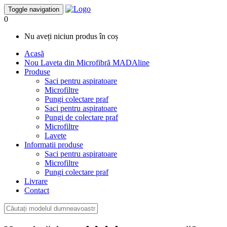
Toggle navigation
0
Nu aveți niciun produs în coș
Acasă
Nou
Laveta din Microfibră MADAline
Produse
Saci pentru aspiratoare
Microfiltre
Pungi colectare praf
Saci pentru aspiratoare
Pungi de colectare praf
Microfiltre
Lavete
Informatii produse
Saci pentru aspiratoare
Microfiltre
Pungi colectare praf
Livrare
Contact