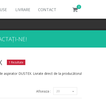
0
DUSE
LIVRARE
CONTACT
CTAȚI-NE!
X
1 Rezultate
de aspirator DUSTEX. Livrate direct de la producătorul
Afiseaza :
20