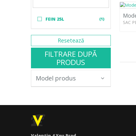
Mode
FEIN 25L
(1)
SAC P
Resetează
FILTRARE DUPĂ
PRODUS
Model produs
Valentin 4 You Prod.