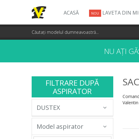
ACASĂ
LAVETA DIN M
NOU
NU AȚI G
SAC
FILTRARE DUPĂ
ASPIRATOR
Comandă
Valentin
DUSTEX
Model aspirator