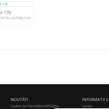
l 170
ENTRU ASPIRATOR
NOUTĂȚI
INFORMATII U
Laveta din Microfibră MADAline
Livrare