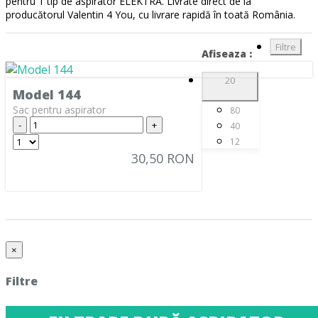
pentru 1 tip de aspirator ELEKTRA. Livrate direct de la
ALASKA
(28)
producătorul Valentin 4 You, cu livrare rapidă în toată România.
ALBATROS
(9)
Filtre
ALFATEC
Afiseaza :
(17)
ALIEN
(2)
20
Model 144
ALIV
(1)
Sac pentru aspirator
80
-
+
40
ALLERGY CARE
(1)
12
ALMERIA
(1)
30,50 RON
ALPINA
(10)
ALTIC
(3)
ALTO
(12)
×
ALTUS
(1)
AMADIS
(5)
Filtre
AMROS
(1)