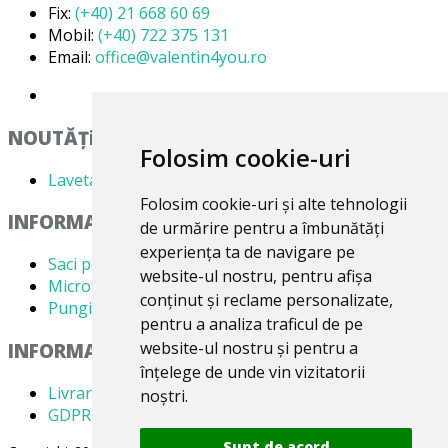
Fix:
(+40) 21 668 60 69
BEST ELECTRIC
(2)
Mobil:
(+40) 722 375 131
ALTIC
(3)
Email:
office@valentin4you.ro
BESTRON
(17)
ALTO
(12)
BETRON
(10)
ALTUS
(1)
BETRONIC
(1)
NOUTĂȚi
AMADIS
(5)
Folosim cookie-uri
BHG
(2)
AMROS
(1)
Laveta din Microfibră MADAline
BIMAR
(4)
Folosim cookie-uri și alte tehnologii
AMSTAR
(2)
INFORMATII PRODUSE
de urmărire pentru a îmbunătăți
BIMATEK
(6)
AMSTERDAM
(2)
experiența ta de navigare pe
Saci pentru aspirator
BIRUM
(4)
website-ul nostru, pentru afișa
AMSTRAD
(7)
Microfiltre
conținut și reclame personalizate,
BITRON
Pungi pentru colectare praf
(1)
ANTECH
(2)
pentru a analiza traficul de pe
BLISS
(2)
website-ul nostru și pentru a
INFORMATII UTILE
APL
(3)
înțelege de unde vin vizitatorii
BLOKKER
(1)
AQUA VAC
(3)
Livrare
noștri.
BLOMBERG
(2)
GDPR
AR-TECH
(3)
BLUE
Sunt de acord
(2)