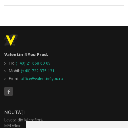
Valentin 4 You Prod.
Fix:
(+40) 21 668 60 69
Mobil:
(+40) 722 375 131
Email:
office@valentin4you.ro
NOUTĂȚI
Laveta din Microfibră
MADAline