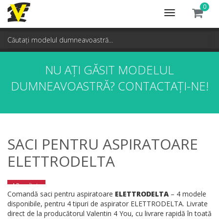
0
Toggle
navigation
NU AȚI GĂSIT MODELUL
DUMNEAVOASTRĂ?
CONTACTAȚI-NE!
SACI PENTRU ASPIRATOARE
ELETTRODELTA
4 Rezultate
Comandă saci pentru aspiratoare
ELETTRODELTA
– 4 modele
disponibile, pentru 4 tipuri de aspirator ELETTRODELTA. Livrate
direct de la producătorul Valentin 4 You, cu livrare rapidă în toată