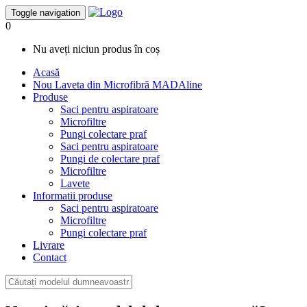
Toggle navigation
0
Nu aveți niciun produs în coș
Acasă
Nou
Laveta din Microfibră MADAline
Produse
Saci pentru aspiratoare
Microfiltre
Pungi colectare praf
Saci pentru aspiratoare
Pungi de colectare praf
Microfiltre
Lavete
Informatii produse
Saci pentru aspiratoare
Microfiltre
Pungi colectare praf
Livrare
Contact