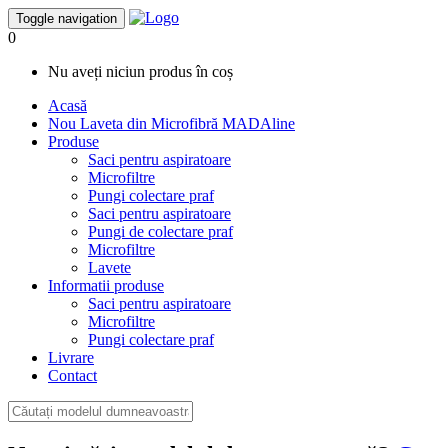
Toggle navigation
0
Nu aveți niciun produs în coș
Acasă
Nou
Laveta din Microfibră MADAline
Produse
Saci pentru aspiratoare
Microfiltre
Pungi colectare praf
Saci pentru aspiratoare
Pungi de colectare praf
Microfiltre
Lavete
Informatii produse
Saci pentru aspiratoare
Microfiltre
Pungi colectare praf
Livrare
Contact