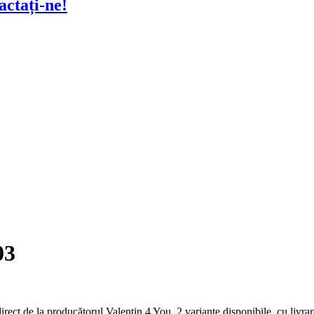
actați-ne!
03
rect de la producătorul Valentin 4 You. 2 variante disponibile, cu livra