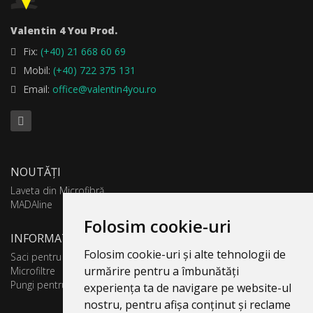
Valentin 4 You Prod.
Fix:
(+40) 21 668 60 69
Mobil:
(+40) 722 375 131
Email:
office@valentin4you.ro
NOUTĂȚI
Laveta din Microfibră
MADAline
Folosim cookie-uri
INFORMATII PRODUSE
Folosim cookie-uri și alte tehnologii de
Saci pentru aspirator
urmărire pentru a îmbunătăți
Microfiltre
Pungi pentru colectare praf
experiența ta de navigare pe website-ul
nostru, pentru afișa conținut și reclame