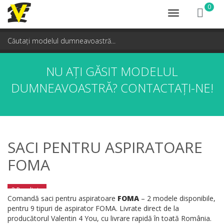
0
Toggle
navigation
NU AȚI GĂSIT MODELUL
DUMNEAVOASTRĂ?
CONTACTAȚI-NE!
SACI PENTRU ASPIRATOARE
FOMA
2 Rezultate
Comandă saci pentru aspiratoare
FOMA
– 2 modele disponibile,
pentru 9 tipuri de aspirator FOMA. Livrate direct de la
producătorul Valentin 4 You, cu livrare rapidă în toată România.