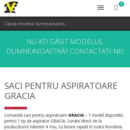
0
Toggle
navigation
NU AȚI GĂSIT MODELUL
DUMNEAVOASTRĂ?
CONTACTAȚI-NE!
SACI PENTRU ASPIRATOARE
GRACIA
1 Rezultate
Comandă saci pentru aspiratoare
GRACIA
– 1 model disponibil,
pentru 1 tip de aspirator GRACIA. Livrate direct de la
producătorul Valentin 4 You, cu livrare rapidă în toată România.