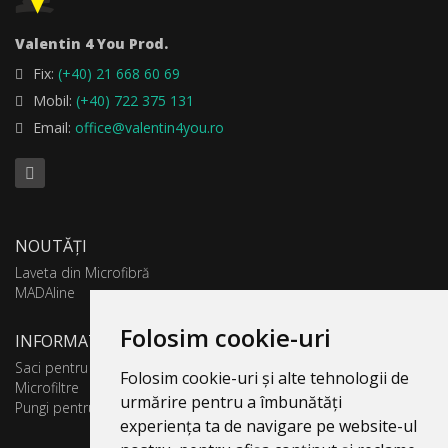
Valentin 4 You Prod.
Fix:
(+40) 21 668 60 69
Mobil:
(+40) 722 375 131
Email:
office@valentin4you.ro
NOUTĂȚI
Laveta din Microfibră
MADAline
Folosim cookie-uri
INFORMATII PRODUSE
Saci pentru aspirator
Folosim cookie-uri și alte tehnologii de
Microfiltre
urmărire pentru a îmbunătăți
Pungi pentru colectare praf
experiența ta de navigare pe website-ul