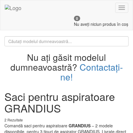
Toggl
naviga
0
Nu aveți niciun produs în coș
Nu ați găsit modelul
dumneavoastră?
Contactați-
ne!
Saci pentru aspiratoare
GRANDIUS
2 Rezultate
Comandă saci pentru aspiratoare
GRANDIUS
– 2 modele
disponibile, pentru 3 tipuri de aspirator GRANDIUS. Livrate direct