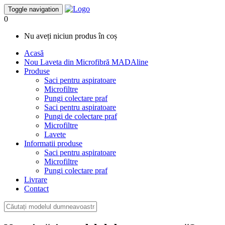
Toggle navigation
0
Nu aveți niciun produs în coș
Acasă
Nou
Laveta din Microfibră MADAline
Produse
Saci pentru aspiratoare
Microfiltre
Pungi colectare praf
Saci pentru aspiratoare
Pungi de colectare praf
Microfiltre
Lavete
Informatii produse
Saci pentru aspiratoare
Microfiltre
Pungi colectare praf
Livrare
Contact