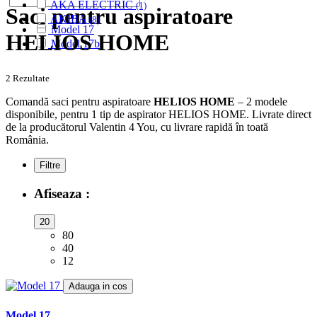
AKA ELECTRIC
(1)
Saci pentru aspiratoare
AKIBA
(8)
Model 17
ALASKA
(28)
HELIOS HOME
Model 17b
ALBATROS
(9)
ALFATEC
(17)
ALIEN
(2)
2 Rezultate
ALIV
(1)
Comandă saci pentru aspiratoare
HELIOS HOME
– 2 modele
ALLERGY CARE
(1)
disponibile, pentru 1 tip de aspirator HELIOS HOME. Livrate direct
ALMERIA
(1)
de la producătorul Valentin 4 You, cu livrare rapidă în toată
ALPINA
(10)
România.
ALTIC
(3)
ALTO
(12)
Filtre
ALTUS
(1)
AMADIS
(5)
Afiseaza :
AMROS
(1)
AMSTAR
(2)
20
AMSTERDAM
(2)
80
AMSTRAD
(7)
40
ANTECH
(2)
12
APL
(3)
Adauga in cos
AQUA VAC
(3)
AR-TECH
(3)
Model 17
ARC-EN-CIEL
(6)