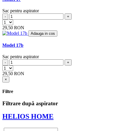
ARCELIK
(3)
Sac pentru aspirator
ARCTIC
(4)
-
+
ARENA
(1)
ARGOS
(5)
29,50 RON
ARIETE
(8)
Adauga in cos
ARLETT
(1)
ARNO
(1)
Model 17b
ASLOSAREF
(1)
ASPIWASH
(1)
Sac pentru aspirator
ATLANTA
(4)
-
+
ATOMIC
(2)
BAUKNECHT
(4)
29,50 RON
BAUR
(4)
×
BAUR VERSAND
(4)
BEAM
(6)
Filtre
BEKO
(19)
BERTON
(1)
Filtrare după aspirator
BERYL
(2)
BEST ELECTRIC
(2)
HELIOS HOME
BESTRON
(17)
BETRON
(10)
BETRONIC
(1)