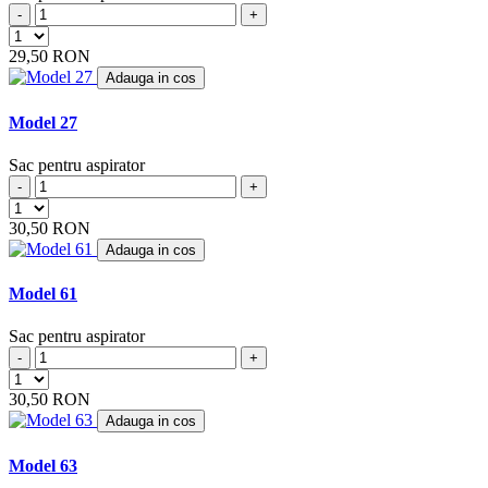
BHG
(2)
-
+
BIMAR
(4)
BIMATEK
29,50 RON
(6)
BIRUM
(4)
Adauga in cos
BITRON
(1)
BLISS
Model 27
(2)
BLOKKER
(1)
BLOMBERG
Sac pentru aspirator
(2)
BLUE
(2)
-
+
BLUE AIR
(7)
30,50 RON
BLUE SKY
(18)
BLUE WIND
Adauga in cos
(1)
BLUEWIND
(2)
Model 61
BOB HOME
(8)
BOMANN
(34)
Sac pentru aspirator
BOOSTY
(5)
-
+
BOREAL
(5)
BOREMA
(2)
30,50 RON
BORK
(8)
Adauga in cos
BOSCH
(29)
BRAUN
(1)
Model 63
BRAVO
(4)