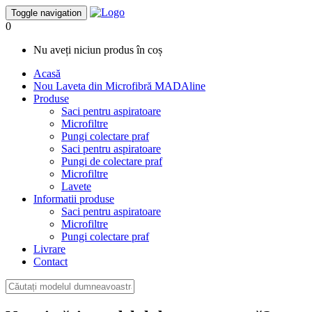
Toggle navigation
0
Nu aveți niciun produs în coș
Acasă
Nou
Laveta din Microfibră MADAline
Produse
Saci pentru aspiratoare
Microfiltre
Pungi colectare praf
Saci pentru aspiratoare
Pungi de colectare praf
Microfiltre
Lavete
Informatii produse
Saci pentru aspiratoare
Microfiltre
Pungi colectare praf
Livrare
Contact