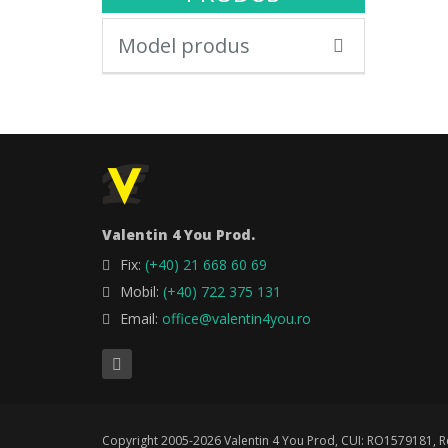
Model produs
Valentin 4 You Prod.
Fix:
(+40) 21 668 60 69
Mobil:
(+40) 722 375 131
Email:
office@valentin4you.ro
Copyright 2005-2026 Valentin 4 You Prod, CUI: RO1579181, Re