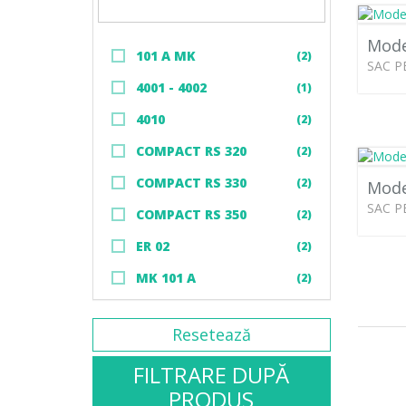
Mode
101 A MK
(2)
SAC P
4001 - 4002
(1)
4010
(2)
COMPACT RS 320
(2)
COMPACT RS 330
(2)
Mode
SAC P
COMPACT RS 350
(2)
ER 02
(2)
MK 101 A
(2)
Resetează
FILTRARE DUPĂ
PRODUS