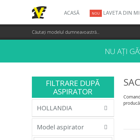
ACASĂ
LAVETA DIN M
NOU
NU AȚI G
SAC
FILTRARE DUPĂ
ASPIRATOR
Comandă
producăt
HOLLANDIA
Model aspirator