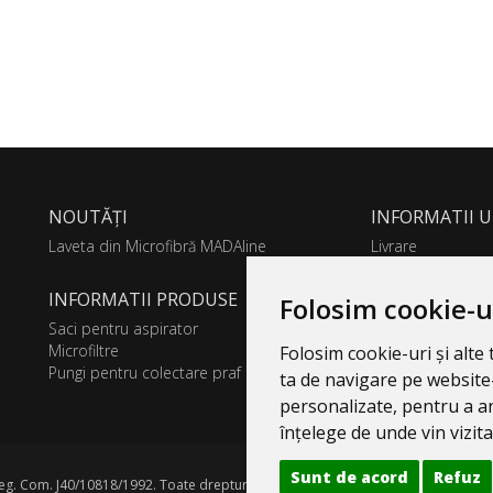
NOUTĂȚI
INFORMATII U
Laveta din Microfibră MADAline
Livrare
GDPR
INFORMATII PRODUSE
Folosim cookie-u
Saci pentru aspirator
Microfiltre
Folosim cookie-uri și alt
Pungi pentru colectare praf
ta de navigare pe website-
personalizate, pentru a an
înțelege de unde vin vizitat
Sunt de acord
Refuz
g. Com. J40/10818/1992. Toate drepturile rezervate.